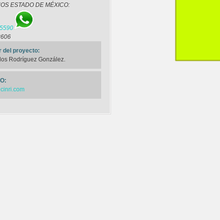
OS ESTADO DE MÉXICO:
 5590
8606
r del proyecto
:
rlos Rodríguez González.
O:
cinri.com